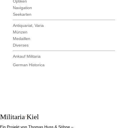
Optiken
Navigation
Seekarten
Antiquariat, Varia
Münzen
Medaillen
Diverses
Ankauf Militaria
German Historica
Militaria
Kiel
Ein Projekt von Thomas Huss & Söhne –