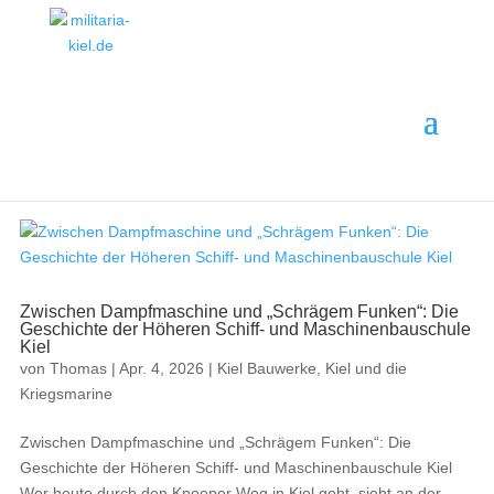
MILITARIA ·
GESCHICHTE
·
EINORDNUNG
Themenbereich · 14 Beiträge
· ANKAUF
Kiel Bauwerke
Zwischen Dampfmaschine und „Schrägem Funken“: Die
Geschichte der Höheren Schiff- und Maschinenbauschule
Kiel
von
Thomas
|
Apr. 4, 2026
|
Kiel Bauwerke
,
Kiel und die
Kriegsmarine
Zwischen Dampfmaschine und „Schrägem Funken“: Die
Geschichte der Höheren Schiff- und Maschinenbauschule Kiel
Wer heute durch den Knooper Weg in Kiel geht, sieht an der