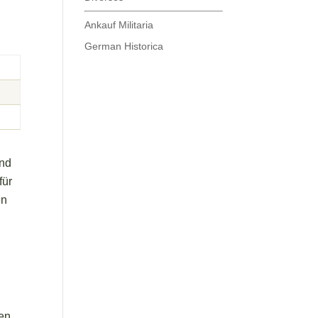
Ankauf Militaria
German Historica
und
für
en
ten