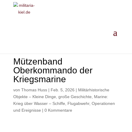
MILITARIA ·
GESCHICHTE
·
EINORDNUNG
· ANKAUF
Mützenband
Oberkommando der
Kriegsmarine
von
Thomas Huss
|
Feb. 5, 2026
|
Militärhistorische
Objekte – Kleine Dinge, große Geschichte
,
Marine:
Krieg über Wasser – Schiffe, Flugabwehr, Operationen
und Ereignisse
|
0 Kommentare