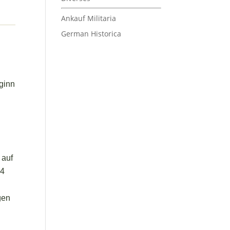
Ankauf Militaria
German Historica
eginn
 auf
M4
gen