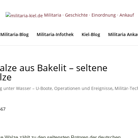
Militaria · Geschichte · Einordnung · Ankauf
Militaria-Blog
Militaria-Infothek
Kiel-Blog
Militaria Anka
ze aus Bakelit – seltene
lze
eg unter Wasser – U-Boote, Operationen und Ereignisse
,
Militär-Tec
e Walze zählt zu den seltensten Rotoren der deutschen