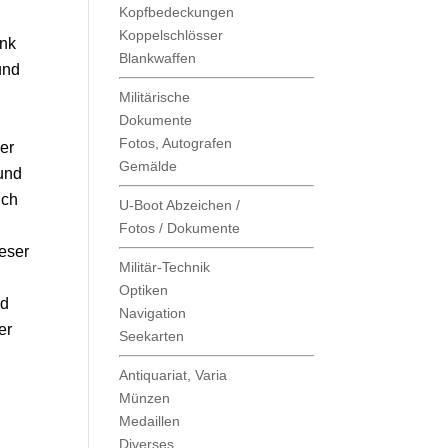
Kopfbedeckungen
Koppelschlösser
nk
Blankwaffen
und
Militärische
Dokumente
Fotos, Autografen
er
Gemälde
 und
uch
U-Boot Abzeichen /
Fotos / Dokumente
eser
Militär-Technik
Optiken
nd
Navigation
er
Seekarten
Antiquariat, Varia
Münzen
Medaillen
Diverses