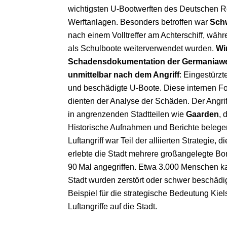
wichtigsten U‑Bootwerften des Deutschen Re
Werftanlagen. Besonders betroffen war
Sch
nach einem Volltreffer am Achterschiff, wäh
als Schulboote weiterverwendet wurden.
Wi
Schadensdokumentation der Germaniawe
unmittelbar nach dem Angriff
: Eingestürz
und beschädigte U‑Boote. Diese internen Fo
dienten der Analyse der Schäden. Der Angrif
in angrenzenden Stadtteilen wie
Gaarden
,
Historische Aufnahmen und Berichte belegen
Luftangriff war Teil der alliierten Strategie, d
erlebte die Stadt mehrere großangelegte B
90 Mal angegriffen. Etwa 3.000 Menschen ka
Stadt wurden zerstört oder schwer beschädigt
Beispiel für die strategische Bedeutung Kie
Luftangriffe auf die Stadt.