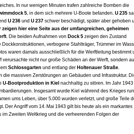
iches. In nur wenigen Minuten trafen zahlreiche Bomben die
wimmdock 5
, in dem sich mehrere U‑Boote befanden.
U 235
sa
rend
U 236
und
U 237
schwer beschädigt, später aber gehoben 
r zeigen hier eine Seite aus der umfangreichen, geheimen
rft
. Die beiden Aufnahmen von
Dock 5
zeigen den Zustand
te Dockkonstruktionen, verbogene Stahlträger, Trümmer im Wass
tos waren damals ausschließlich für die Werftleitung bestimmt
f verursachte nicht nur große Schäden an der Werft, sondern a
 dem
Schlossgarten
und entlang der
Holtenauer Straße
.
 die massiven Zerstörungen an Gebäuden und Infrastruktur. Di
ie
U‑Bootproduktion in Kiel
nachhaltig zu stören. Im Jahr 1943
ombardierungen. Insgesamt wurde Kiel während des Krieges ru
men ums Leben, über 5.000 wurden verletzt, und große Teile d
. Der Angriff vom 14. Mai 1943 gilt bis heute als ein markantes
ls im Zweiten Weltkrieg und die verheerenden Folgen der