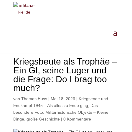
MILITARIA ·
GESCHICHTE
·
EINORDNUNG
· ANKAUF
Kriegsbeute als Trophäe –
Ein GI, seine Luger und
die Frage: Do I brag too
much?
von
Thomas Huss
|
Mai 18, 2026
|
Kriegsende und
Endkampf 1945 – Als alles zu Ende ging
,
Das
besondere Foto
,
Militärhistorische Objekte – Kleine
Dinge, große Geschichte
|
0 Kommentare