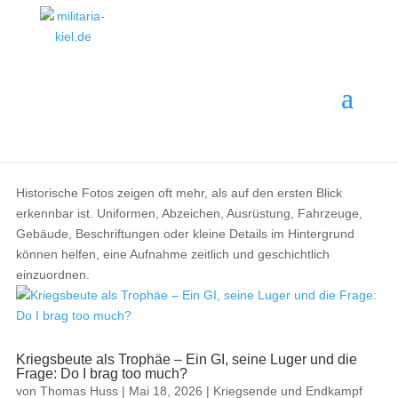
MILITARIA ·
GESCHICHTE
·
EINORDNUNG
Themenbereich · 17 Beiträge
· ANKAUF
Das besondere Foto
Historische Fotos zeigen oft mehr, als auf den ersten Blick
erkennbar ist. Uniformen, Abzeichen, Ausrüstung, Fahrzeuge,
Gebäude, Beschriftungen oder kleine Details im Hintergrund
können helfen, eine Aufnahme zeitlich und geschichtlich
einzuordnen.
Kriegsbeute als Trophäe – Ein GI, seine Luger und die
Frage: Do I brag too much?
von
Thomas Huss
|
Mai 18, 2026
|
Kriegsende und Endkampf