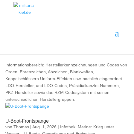
MILITARIA ·
GESCHICHTE
·
EINORDNUNG
Themenbereich · 14 Beiträge
· ANKAUF
Infothek
Informationsbereich: Herstellerkennzeichnungen und Codes von
Orden, Ehrenzeichen, Abzeichen, Blankwaffen,
Koppelschlössern Uniform-Effekten usw. sachlich eingeordnet.
LDO-Hersteller, und LDO-Codes, Präsidialkanzlei-Nummern,
PKZ-Hersteller sowie das RZM-Codesystem mit seinen
unterschiedlichen Herstellergruppen.
U-Boot-Frontspange
von
Thomas
|
Aug. 1, 2026
|
Infothek
,
Marine: Krieg unter
Wasser – U-Boote, Operationen und Ereignisse